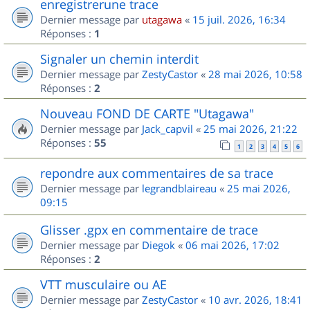
enregistrerune trace
Dernier message par
utagawa
«
15 juil. 2026, 16:34
Réponses :
1
Signaler un chemin interdit
Dernier message par
ZestyCastor
«
28 mai 2026, 10:58
Réponses :
2
Nouveau FOND DE CARTE "Utagawa"
Dernier message par
Jack_capvil
«
25 mai 2026, 21:22
Réponses :
55
1
2
3
4
5
6
repondre aux commentaires de sa trace
Dernier message par
legrandblaireau
«
25 mai 2026,
09:15
Glisser .gpx en commentaire de trace
Dernier message par
Diegok
«
06 mai 2026, 17:02
Réponses :
2
VTT musculaire ou AE
Dernier message par
ZestyCastor
«
10 avr. 2026, 18:41