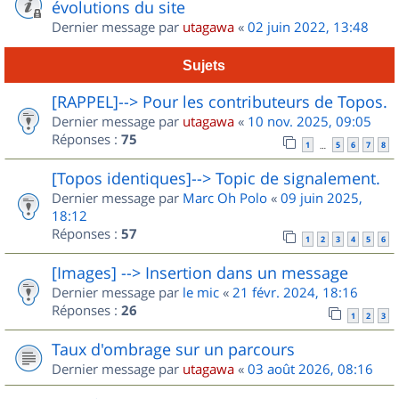
évolutions du site
Dernier message par
utagawa
«
02 juin 2022, 13:48
Sujets
[RAPPEL]--> Pour les contributeurs de Topos.
Dernier message par
utagawa
«
10 nov. 2025, 09:05
Réponses :
75
1
5
6
7
8
…
[Topos identiques]--> Topic de signalement.
Dernier message par
Marc Oh Polo
«
09 juin 2025,
18:12
Réponses :
57
1
2
3
4
5
6
[Images] --> Insertion dans un message
Dernier message par
le mic
«
21 févr. 2024, 18:16
Réponses :
26
1
2
3
Taux d'ombrage sur un parcours
Dernier message par
utagawa
«
03 août 2026, 08:16