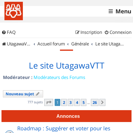
Menu
FAQ
Inscription
Connexion
UtagawaVTT (Randos VTT et VTTAE avec traces GPS)
Accueil forum
Générale
Le site UtagawaVTT
Le site UtagawaVTT
Modérateur :
Modérateurs des Forums
Nouveau sujet
Page
1
sur
26
777 sujets
1
2
3
4
5
26
Suivant
…
Annonces
Roadmap : Suggérer et voter pour les