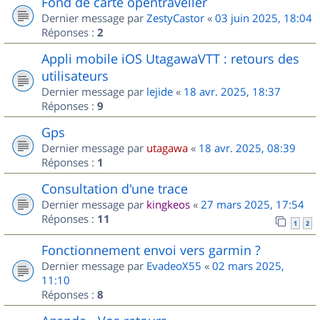
Fond de carte opentraveller
Dernier message par
ZestyCastor
«
03 juin 2025, 18:04
Réponses :
2
Appli mobile iOS UtagawaVTT : retours des
utilisateurs
Dernier message par
lejide
«
18 avr. 2025, 18:37
Réponses :
9
Gps
Dernier message par
utagawa
«
18 avr. 2025, 08:39
Réponses :
1
Consultation d'une trace
Dernier message par
kingkeos
«
27 mars 2025, 17:54
Réponses :
11
1
2
Fonctionnement envoi vers garmin ?
Dernier message par
EvadeoX55
«
02 mars 2025,
11:10
Réponses :
8