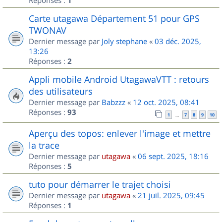
1
Carte utagawa Département 51 pour GPS
TWONAV
Dernier message par
Joly stephane
«
03 déc. 2025,
13:26
Réponses :
2
Appli mobile Android UtagawaVTT : retours
des utilisateurs
Dernier message par
Babzzz
«
12 oct. 2025, 08:41
Réponses :
93
1
7
8
9
10
…
Aperçu des topos: enlever l'image et mettre
la trace
Dernier message par
utagawa
«
06 sept. 2025, 18:16
Réponses :
5
tuto pour démarrer le trajet choisi
Dernier message par
utagawa
«
21 juil. 2025, 09:45
Réponses :
1