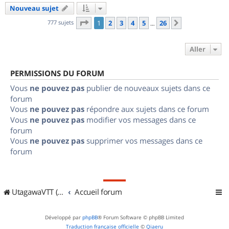
Nouveau sujet
Page
1
sur
26
777 sujets
1
2
3
4
5
26
Suivant
…
Aller
PERMISSIONS DU FORUM
Vous
ne pouvez pas
publier de nouveaux sujets dans ce
forum
Vous
ne pouvez pas
répondre aux sujets dans ce forum
Vous
ne pouvez pas
modifier vos messages dans ce
forum
Vous
ne pouvez pas
supprimer vos messages dans ce
forum
UtagawaVTT (Randos VTT et VTTAE avec traces GPS)
Accueil forum
Développé par
phpBB
® Forum Software © phpBB Limited
Traduction française officielle
©
Qiaeru