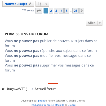
Nouveau sujet
Page
1
sur
26
777 sujets
1
2
3
4
5
26
Suivant
…
Aller
PERMISSIONS DU FORUM
Vous
ne pouvez pas
publier de nouveaux sujets dans ce
forum
Vous
ne pouvez pas
répondre aux sujets dans ce forum
Vous
ne pouvez pas
modifier vos messages dans ce
forum
Vous
ne pouvez pas
supprimer vos messages dans ce
forum
UtagawaVTT (Randos VTT et VTTAE avec traces GPS)
Accueil forum
Développé par
phpBB
® Forum Software © phpBB Limited
Traduction française officielle
©
Qiaeru