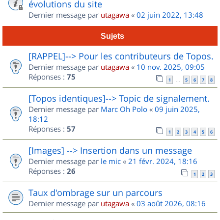
évolutions du site
Dernier message par
utagawa
«
02 juin 2022, 13:48
Sujets
[RAPPEL]--> Pour les contributeurs de Topos.
Dernier message par
utagawa
«
10 nov. 2025, 09:05
Réponses :
75
1
5
6
7
8
…
[Topos identiques]--> Topic de signalement.
Dernier message par
Marc Oh Polo
«
09 juin 2025,
18:12
Réponses :
57
1
2
3
4
5
6
[Images] --> Insertion dans un message
Dernier message par
le mic
«
21 févr. 2024, 18:16
Réponses :
26
1
2
3
Taux d'ombrage sur un parcours
Dernier message par
utagawa
«
03 août 2026, 08:16