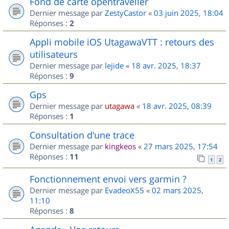
Fond de carte opentraveller
Dernier message par
ZestyCastor
«
03 juin 2025, 18:04
Réponses :
2
Appli mobile iOS UtagawaVTT : retours des
utilisateurs
Dernier message par
lejide
«
18 avr. 2025, 18:37
Réponses :
9
Gps
Dernier message par
utagawa
«
18 avr. 2025, 08:39
Réponses :
1
Consultation d'une trace
Dernier message par
kingkeos
«
27 mars 2025, 17:54
Réponses :
11
1
2
Fonctionnement envoi vers garmin ?
Dernier message par
EvadeoX55
«
02 mars 2025,
11:10
Réponses :
8