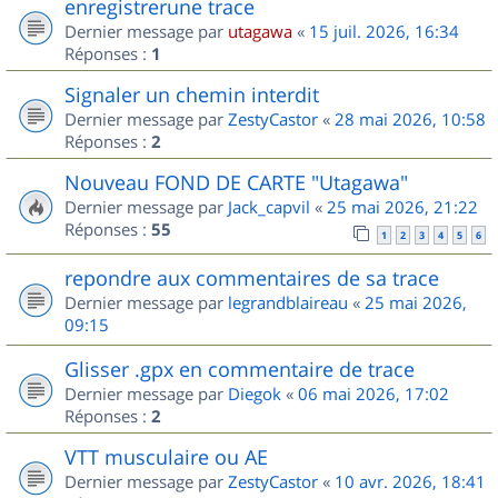
enregistrerune trace
Dernier message par
utagawa
«
15 juil. 2026, 16:34
Réponses :
1
Signaler un chemin interdit
Dernier message par
ZestyCastor
«
28 mai 2026, 10:58
Réponses :
2
Nouveau FOND DE CARTE "Utagawa"
Dernier message par
Jack_capvil
«
25 mai 2026, 21:22
Réponses :
55
1
2
3
4
5
6
repondre aux commentaires de sa trace
Dernier message par
legrandblaireau
«
25 mai 2026,
09:15
Glisser .gpx en commentaire de trace
Dernier message par
Diegok
«
06 mai 2026, 17:02
Réponses :
2
VTT musculaire ou AE
Dernier message par
ZestyCastor
«
10 avr. 2026, 18:41