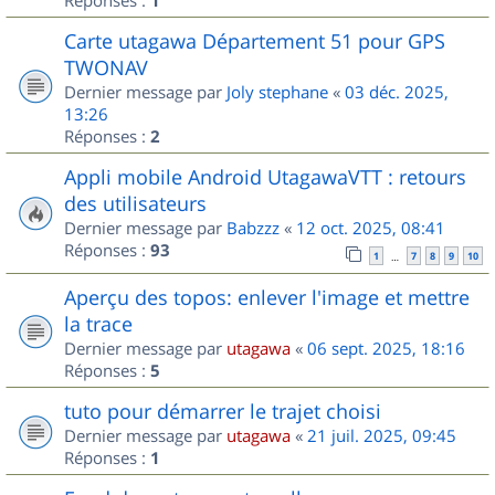
1
Carte utagawa Département 51 pour GPS
TWONAV
Dernier message par
Joly stephane
«
03 déc. 2025,
13:26
Réponses :
2
Appli mobile Android UtagawaVTT : retours
des utilisateurs
Dernier message par
Babzzz
«
12 oct. 2025, 08:41
Réponses :
93
1
7
8
9
10
…
Aperçu des topos: enlever l'image et mettre
la trace
Dernier message par
utagawa
«
06 sept. 2025, 18:16
Réponses :
5
tuto pour démarrer le trajet choisi
Dernier message par
utagawa
«
21 juil. 2025, 09:45
Réponses :
1