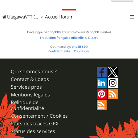
UtagawaVTT (Randos VTT et VTTAE avec traces GPS)
Accueil forum
Développé par
phpBB
® Forum Software © phpBB Limited
Traduction française officielle
©
Qiaeru
Optimized by:
phpBB SEO
Confidentialité
|
Conditions
Qui sommes-nous ?
Contact & Logos
Services pros
Mentions légales
Politique de
confidentialité
Consentement / Cookies
Stats des traces GPX
Status des services