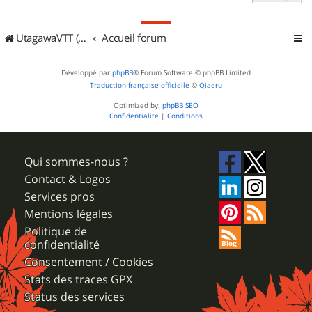
UtagawaVTT (Randos VTT et VTTAE avec traces GPS)
Accueil forum
Développé par
phpBB
® Forum Software © phpBB Limited
Traduction française officielle
©
Qiaeru
Optimized by:
phpBB SEO
Confidentialité
|
Conditions
Qui sommes-nous ?
Contact & Logos
Services pros
Mentions légales
Politique de
confidentialité
Consentement / Cookies
Stats des traces GPX
Status des services