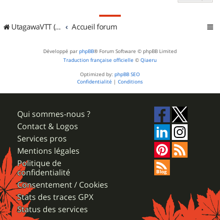
UtagawaVTT (Randos VTT et VTTAE avec traces GPS)
Accueil forum
Développé par
phpBB
® Forum Software © phpBB Limited
Traduction française officielle
©
Qiaeru
Optimized by:
phpBB SEO
Confidentialité
|
Conditions
Qui sommes-nous ?
Contact & Logos
Services pros
Mentions légales
Politique de
confidentialité
Consentement / Cookies
Stats des traces GPX
Status des services