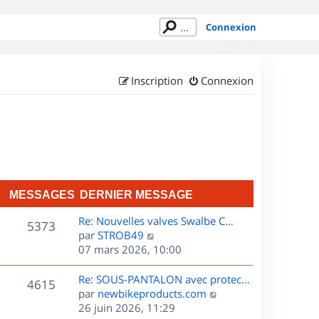
Connexion
Inscription
Connexion
MESSAGES
DERNIER MESSAGE
D
Re: Nouvelles valves Swalbe C…
M
5373
e
C
par
STROB49
r
o
07 mars 2026, 10:00
e
n
n
s
i
s
D
Re: SOUS-PANTALON avec protec…
M
4615
e
u
e
C
par
newbikeproducts.com
s
r
l
r
o
26 juin 2026, 11:29
e