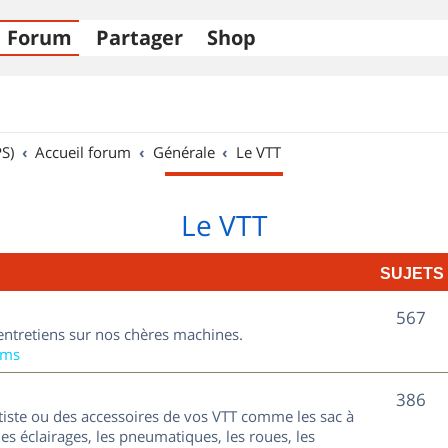
Forum
Partager
Shop
S)
Accueil forum
Générale
Le VTT
Le VTT
SUJETS
S
567
entretiens sur nos chères machines.
u
ums
j
S
386
tiste ou des accessoires de vos VTT comme les sac à
e
u
les éclairages, les pneumatiques, les roues, les