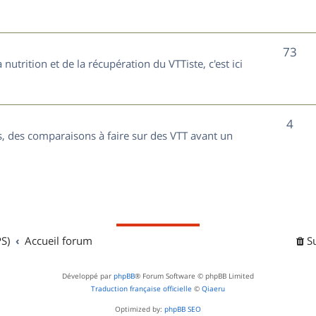
t
j
s
e
S
73
nutrition et de la récupération du VTTiste, c'est ici
t
u
s
j
S
4
e
, des comparaisons à faire sur des VTT avant un
u
t
j
s
e
t
S)
Accueil forum
S
s
Développé par
phpBB
® Forum Software © phpBB Limited
Traduction française officielle
©
Qiaeru
Optimized by:
phpBB SEO