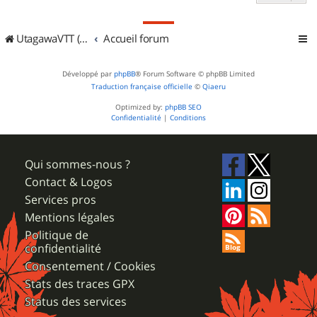
UtagawaVTT (Randos VTT et VTTAE avec traces GPS)
Accueil forum
Développé par
phpBB
® Forum Software © phpBB Limited
Traduction française officielle
©
Qiaeru
Optimized by:
phpBB SEO
Confidentialité
|
Conditions
Qui sommes-nous ?
Contact & Logos
Services pros
Mentions légales
Politique de
confidentialité
Consentement / Cookies
Stats des traces GPX
Status des services