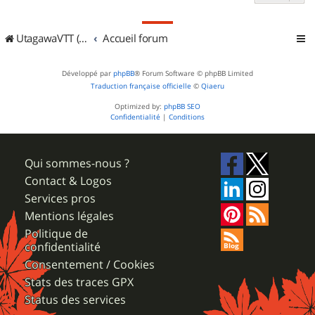
UtagawaVTT (Randos VTT et VTTAE avec traces GPS)
Accueil forum
Développé par
phpBB
® Forum Software © phpBB Limited
Traduction française officielle
©
Qiaeru
Optimized by:
phpBB SEO
Confidentialité
|
Conditions
Qui sommes-nous ?
Contact & Logos
Services pros
Mentions légales
Politique de
confidentialité
Consentement / Cookies
Stats des traces GPX
Status des services