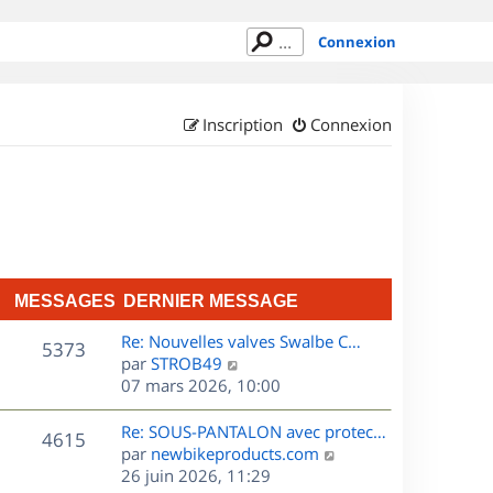
Connexion
Inscription
Connexion
MESSAGES
DERNIER MESSAGE
D
Re: Nouvelles valves Swalbe C…
M
5373
e
C
par
STROB49
r
o
07 mars 2026, 10:00
e
n
n
s
i
s
D
Re: SOUS-PANTALON avec protec…
M
4615
e
u
e
C
par
newbikeproducts.com
s
r
l
r
o
26 juin 2026, 11:29
e