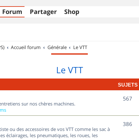
Forum
Partager
Shop
S)
Accueil forum
Générale
Le VTT
Le VTT
SUJETS
S
567
entretiens sur nos chères machines.
u
ums
j
S
386
tiste ou des accessoires de vos VTT comme les sac à
e
u
les éclairages, les pneumatiques, les roues, les