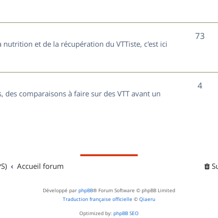
t
j
s
e
S
73
nutrition et de la récupération du VTTiste, c'est ici
t
u
s
j
S
4
e
, des comparaisons à faire sur des VTT avant un
u
t
j
s
e
t
S)
Accueil forum
S
s
Développé par
phpBB
® Forum Software © phpBB Limited
Traduction française officielle
©
Qiaeru
Optimized by:
phpBB SEO