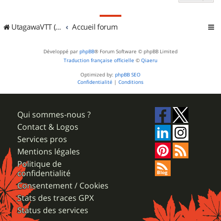
UtagawaVTT (Randos VTT et VTTAE avec traces GPS)
Accueil forum
Développé par
phpBB
® Forum Software © phpBB Limited
Traduction française officielle
©
Qiaeru
Optimized by:
phpBB SEO
Confidentialité
|
Conditions
Qui sommes-nous ?
Contact & Logos
Services pros
Mentions légales
Politique de
confidentialité
Consentement / Cookies
Stats des traces GPX
Status des services