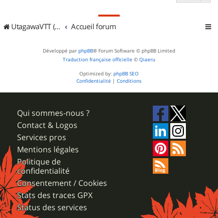
UtagawaVTT (Randos VTT et VTTAE avec traces GPS)
Accueil forum
Développé par
phpBB
® Forum Software © phpBB Limited
Traduction française officielle
©
Qiaeru
Optimized by:
phpBB SEO
Confidentialité
|
Conditions
Qui sommes-nous ?
Contact & Logos
Services pros
Mentions légales
Politique de
confidentialité
Consentement / Cookies
Stats des traces GPX
Status des services