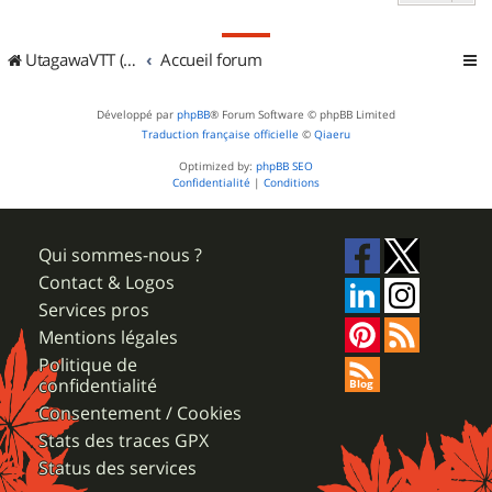
UtagawaVTT (Randos VTT et VTTAE avec traces GPS)
Accueil forum
Développé par
phpBB
® Forum Software © phpBB Limited
Traduction française officielle
©
Qiaeru
Optimized by:
phpBB SEO
Confidentialité
|
Conditions
Qui sommes-nous ?
Contact & Logos
Services pros
Mentions légales
Politique de
confidentialité
Consentement / Cookies
Stats des traces GPX
Status des services