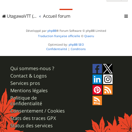
UtagawaVTT (Randos VTT et VTTAE avec traces GPS)
Accueil forum
Développé par
phpBB
® Forum Software © phpBB Limited
Traduction française officielle
©
Qiaeru
Optimized by:
phpBB SEO
Confidentialité
|
Conditions
Qui sommes-nous ?
Contact & Logos
Services pros
Mentions légales
Politique de
confidentialité
Consentement / Cookies
Stats des traces GPX
Status des services