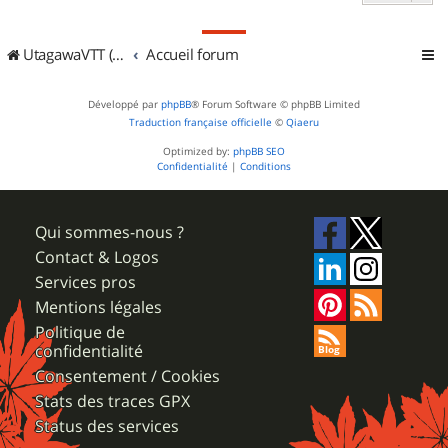
UtagawaVTT (Randos VTT et VTTAE avec traces GPS)
Accueil forum
Développé par
phpBB
® Forum Software © phpBB Limited
Traduction française officielle
©
Qiaeru
Optimized by:
phpBB SEO
Confidentialité
|
Conditions
Qui sommes-nous ?
Contact & Logos
Services pros
Mentions légales
Politique de
confidentialité
Consentement / Cookies
Stats des traces GPX
Status des services