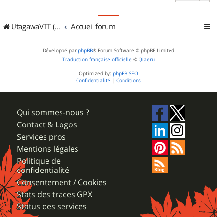
UtagawaVTT (Randos VTT et VTTAE avec traces GPS)
Accueil forum
Développé par
phpBB
® Forum Software © phpBB Limited
Traduction française officielle
©
Qiaeru
Optimized by:
phpBB SEO
Confidentialité
|
Conditions
Qui sommes-nous ?
Contact & Logos
Services pros
Mentions légales
Politique de
confidentialité
Consentement / Cookies
Stats des traces GPX
Status des services