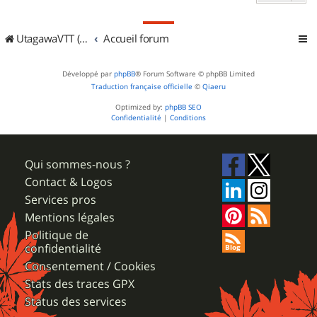
UtagawaVTT (Randos VTT et VTTAE avec traces GPS)
Accueil forum
Développé par
phpBB
® Forum Software © phpBB Limited
Traduction française officielle
©
Qiaeru
Optimized by:
phpBB SEO
Confidentialité
|
Conditions
Qui sommes-nous ?
Contact & Logos
Services pros
Mentions légales
Politique de
confidentialité
Consentement / Cookies
Stats des traces GPX
Status des services