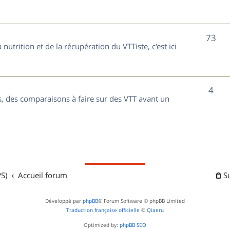
t
j
s
e
S
73
nutrition et de la récupération du VTTiste, c'est ici
t
u
s
j
S
4
e
, des comparaisons à faire sur des VTT avant un
u
t
j
s
e
t
S)
Accueil forum
S
s
Développé par
phpBB
® Forum Software © phpBB Limited
Traduction française officielle
©
Qiaeru
Optimized by:
phpBB SEO