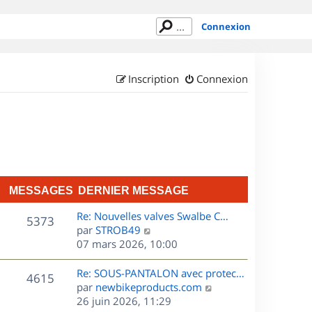
Connexion
Inscription
Connexion
MESSAGES
DERNIER MESSAGE
D
Re: Nouvelles valves Swalbe C…
M
5373
e
C
par
STROB49
r
o
07 mars 2026, 10:00
e
n
n
s
i
s
D
Re: SOUS-PANTALON avec protec…
M
4615
e
u
e
C
par
newbikeproducts.com
s
r
l
r
o
26 juin 2026, 11:29
e