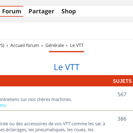
Forum
Partager
Shop
S)
Accueil forum
Générale
Le VTT
Le VTT
SUJETS
S
567
entretiens sur nos chères machines.
u
ums
j
S
386
tiste ou des accessoires de vos VTT comme les sac à
e
u
les éclairages, les pneumatiques, les roues, les