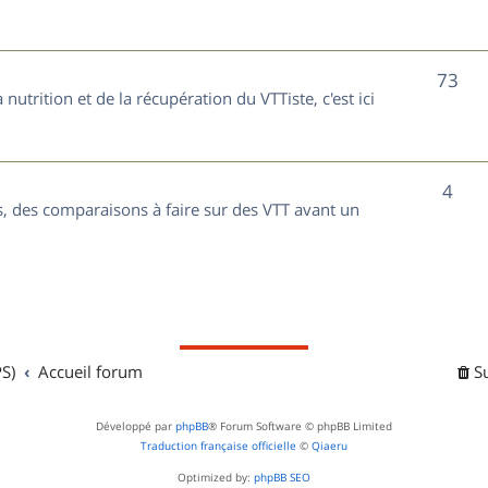
t
j
s
e
S
73
nutrition et de la récupération du VTTiste, c'est ici
t
u
s
j
S
4
e
, des comparaisons à faire sur des VTT avant un
u
t
j
s
e
t
S)
Accueil forum
S
s
Développé par
phpBB
® Forum Software © phpBB Limited
Traduction française officielle
©
Qiaeru
Optimized by:
phpBB SEO