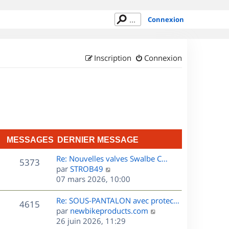
Connexion
Inscription
Connexion
MESSAGES
DERNIER MESSAGE
D
Re: Nouvelles valves Swalbe C…
M
5373
e
C
par
STROB49
r
o
07 mars 2026, 10:00
e
n
n
s
i
s
D
Re: SOUS-PANTALON avec protec…
M
4615
e
u
e
C
par
newbikeproducts.com
s
r
l
r
o
26 juin 2026, 11:29
e