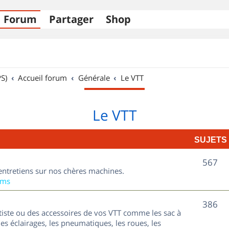
Forum
Partager
Shop
S)
Accueil forum
Générale
Le VTT
Le VTT
SUJETS
S
567
entretiens sur nos chères machines.
u
ums
j
S
386
tiste ou des accessoires de vos VTT comme les sac à
e
u
les éclairages, les pneumatiques, les roues, les