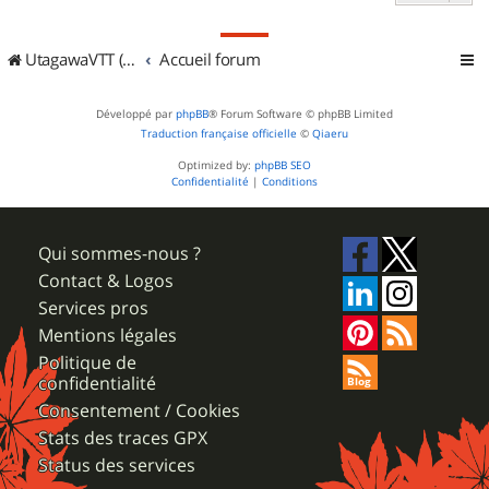
UtagawaVTT (Randos VTT et VTTAE avec traces GPS)
Accueil forum
Développé par
phpBB
® Forum Software © phpBB Limited
Traduction française officielle
©
Qiaeru
Optimized by:
phpBB SEO
Confidentialité
|
Conditions
Qui sommes-nous ?
Contact & Logos
Services pros
Mentions légales
Politique de
confidentialité
Consentement / Cookies
Stats des traces GPX
Status des services