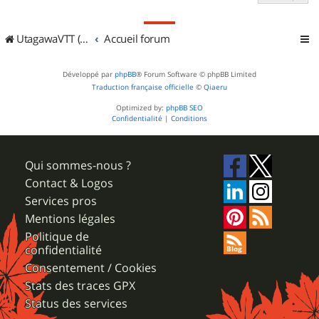
UtagawaVTT (Randos VTT et VTTAE avec traces GPS)
Accueil forum
Développé par
phpBB
® Forum Software © phpBB Limited
Traduction française officielle
©
Qiaeru
Optimized by:
phpBB SEO
Confidentialité
|
Conditions
Qui sommes-nous ?
Contact & Logos
Services pros
Mentions légales
Politique de
confidentialité
Consentement / Cookies
Stats des traces GPX
Status des services