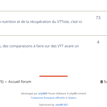
t
j
s
e
S
73
nutrition et de la récupération du VTTiste, c'est ici
t
u
s
j
S
4
e
, des comparaisons à faire sur des VTT avant un
u
t
j
s
e
t
S)
Accueil forum
S
s
Développé par
phpBB
® Forum Software © phpBB Limited
Traduction française officielle
©
Qiaeru
Optimized by:
phpBB SEO