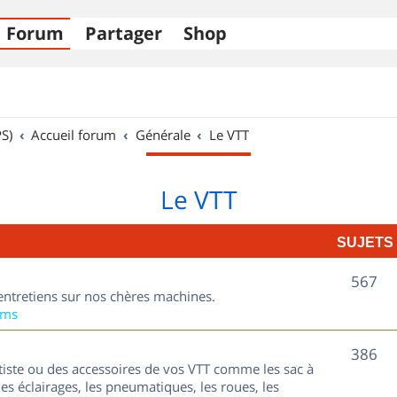
Forum
Partager
Shop
S)
Accueil forum
Générale
Le VTT
Le VTT
SUJETS
S
567
entretiens sur nos chères machines.
u
ums
j
S
386
tiste ou des accessoires de vos VTT comme les sac à
e
u
les éclairages, les pneumatiques, les roues, les