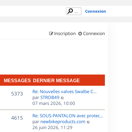
Connexion
Inscription
Connexion
MESSAGES
DERNIER MESSAGE
D
Re: Nouvelles valves Swalbe C…
M
5373
e
C
par
STROB49
r
o
07 mars 2026, 10:00
e
n
n
s
i
s
D
Re: SOUS-PANTALON avec protec…
M
4615
e
u
e
C
par
newbikeproducts.com
s
r
l
r
o
26 juin 2026, 11:29
e