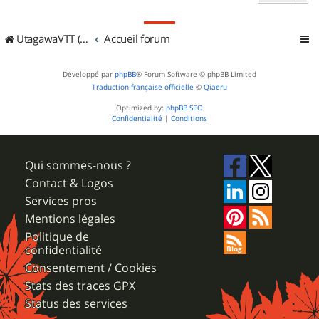
UtagawaVTT (Randos VTT et VTTAE avec traces GPS)
Accueil forum
Développé par
phpBB
® Forum Software © phpBB Limited
Traduction française officielle
©
Qiaeru
Optimized by:
phpBB SEO
Confidentialité
|
Conditions
Qui sommes-nous ?
Contact & Logos
Services pros
Mentions légales
Politique de
confidentialité
Consentement / Cookies
Stats des traces GPX
Status des services