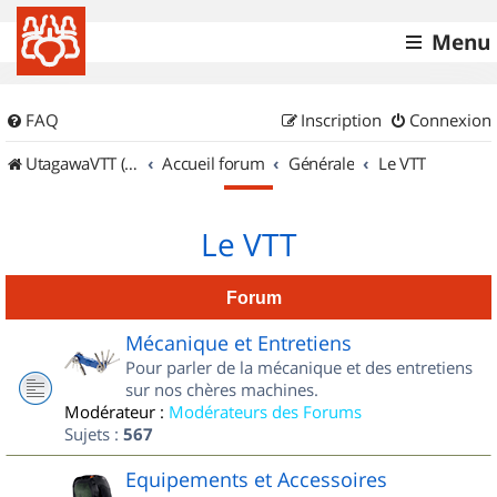
Menu
FAQ
Inscription
Connexion
UtagawaVTT (Randos VTT et VTTAE avec traces GPS)
Accueil forum
Générale
Le VTT
Le VTT
Forum
Mécanique et Entretiens
Pour parler de la mécanique et des entretiens
sur nos chères machines.
Modérateur :
Modérateurs des Forums
Sujets :
567
Equipements et Accessoires