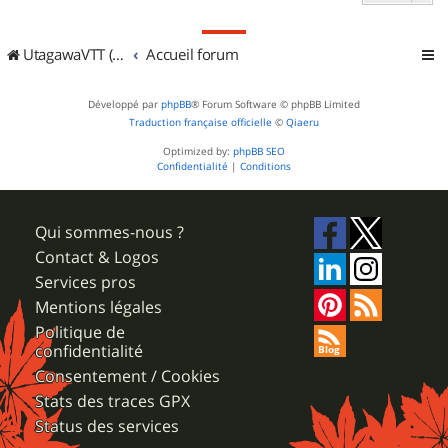
UtagawaVTT (Randos VTT et VTTAE avec traces GPS)
Accueil forum
Développé par
phpBB
® Forum Software © phpBB Limited
Traduction française officielle
©
Qiaeru
Optimized by:
phpBB SEO
Confidentialité
|
Conditions
Qui sommes-nous ?
Contact & Logos
Services pros
Mentions légales
Politique de
confidentialité
Consentement / Cookies
Stats des traces GPX
Status des services