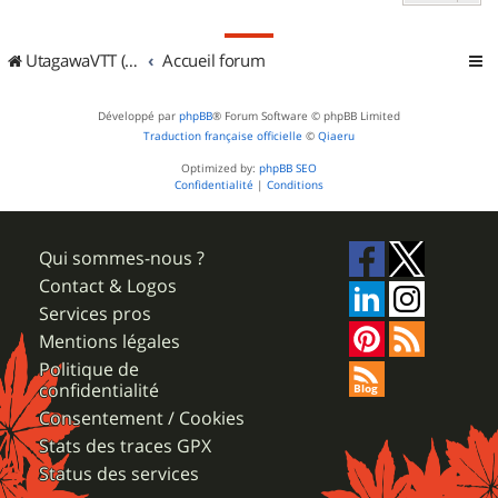
UtagawaVTT (Randos VTT et VTTAE avec traces GPS)
Accueil forum
Développé par
phpBB
® Forum Software © phpBB Limited
Traduction française officielle
©
Qiaeru
Optimized by:
phpBB SEO
Confidentialité
|
Conditions
Qui sommes-nous ?
Contact & Logos
Services pros
Mentions légales
Politique de
confidentialité
Consentement / Cookies
Stats des traces GPX
Status des services