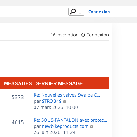
Connexion
Inscription
Connexion
MESSAGES
DERNIER MESSAGE
D
Re: Nouvelles valves Swalbe C…
M
5373
e
C
par
STROB49
r
o
07 mars 2026, 10:00
e
n
n
s
i
s
D
Re: SOUS-PANTALON avec protec…
M
4615
e
u
e
C
par
newbikeproducts.com
s
r
l
r
o
26 juin 2026, 11:29
e