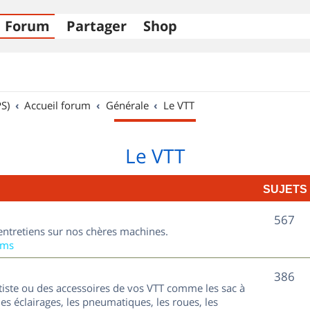
Forum
Partager
Shop
S)
Accueil forum
Générale
Le VTT
Le VTT
SUJETS
S
567
entretiens sur nos chères machines.
u
ums
j
S
386
tiste ou des accessoires de vos VTT comme les sac à
e
u
les éclairages, les pneumatiques, les roues, les