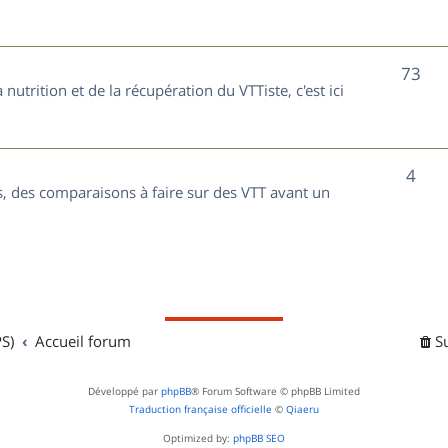
t
j
s
e
S
73
nutrition et de la récupération du VTTiste, c'est ici
t
u
s
j
S
4
e
, des comparaisons à faire sur des VTT avant un
u
t
j
s
e
t
S)
Accueil forum
S
s
Développé par
phpBB
® Forum Software © phpBB Limited
Traduction française officielle
©
Qiaeru
Optimized by:
phpBB SEO