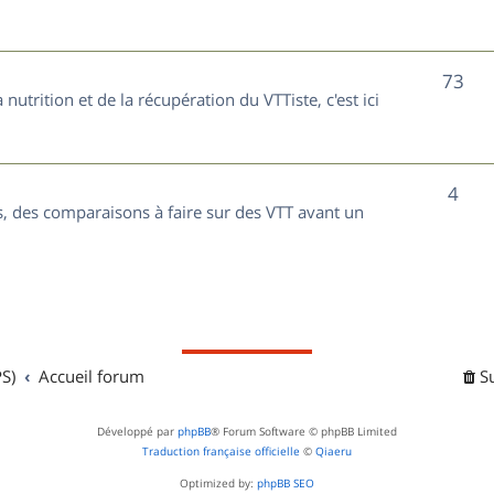
t
j
s
e
S
73
nutrition et de la récupération du VTTiste, c'est ici
t
u
s
j
S
4
e
, des comparaisons à faire sur des VTT avant un
u
t
j
s
e
t
S)
Accueil forum
S
s
Développé par
phpBB
® Forum Software © phpBB Limited
Traduction française officielle
©
Qiaeru
Optimized by:
phpBB SEO