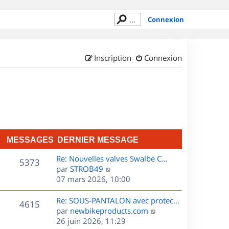
Connexion
Inscription
Connexion
MESSAGES
DERNIER MESSAGE
D
Re: Nouvelles valves Swalbe C…
M
5373
e
C
par
STROB49
r
o
07 mars 2026, 10:00
e
n
n
s
i
s
D
Re: SOUS-PANTALON avec protec…
M
4615
e
u
e
C
par
newbikeproducts.com
s
r
l
r
o
26 juin 2026, 11:29
e