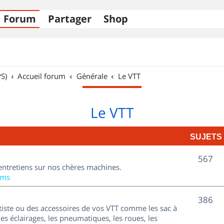
Forum
Partager
Shop
S)
Accueil forum
Générale
Le VTT
Le VTT
SUJETS
S
567
entretiens sur nos chères machines.
u
ums
j
S
386
tiste ou des accessoires de vos VTT comme les sac à
e
u
les éclairages, les pneumatiques, les roues, les