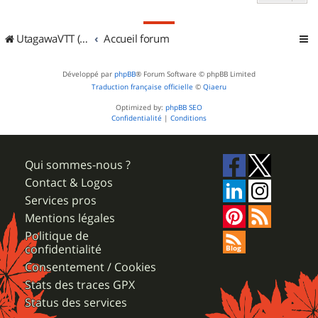
UtagawaVTT (Randos VTT et VTTAE avec traces GPS)
Accueil forum
Développé par
phpBB
® Forum Software © phpBB Limited
Traduction française officielle
©
Qiaeru
Optimized by:
phpBB SEO
Confidentialité
|
Conditions
Qui sommes-nous ?
Contact & Logos
Services pros
Mentions légales
Politique de
confidentialité
Consentement / Cookies
Stats des traces GPX
Status des services