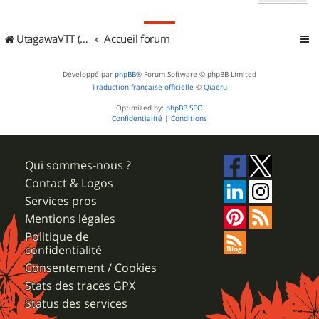
UtagawaVTT (Randos VTT et VTTAE avec traces GPS)
Accueil forum
Développé par
phpBB
® Forum Software © phpBB Limited
Traduction française officielle
©
Qiaeru
Optimized by:
phpBB SEO
Confidentialité
|
Conditions
Qui sommes-nous ?
Contact & Logos
Services pros
Mentions légales
Politique de
confidentialité
Consentement / Cookies
Stats des traces GPX
Status des services