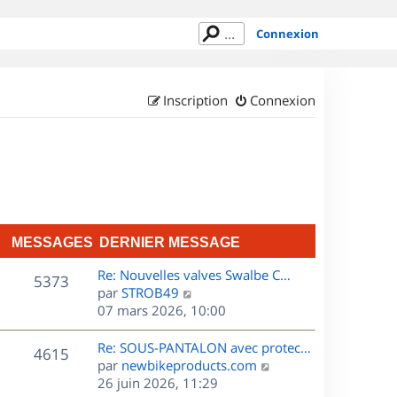
Connexion
Inscription
Connexion
MESSAGES
DERNIER MESSAGE
D
Re: Nouvelles valves Swalbe C…
M
5373
e
C
par
STROB49
r
o
07 mars 2026, 10:00
e
n
n
s
i
s
D
Re: SOUS-PANTALON avec protec…
M
4615
e
u
e
C
par
newbikeproducts.com
s
r
l
r
o
26 juin 2026, 11:29
e