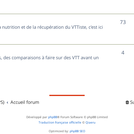
t
j
s
e
S
73
nutrition et de la récupération du VTTiste, c'est ici
t
u
s
j
S
4
e
, des comparaisons à faire sur des VTT avant un
u
t
j
s
e
t
S)
Accueil forum
S
s
Développé par
phpBB
® Forum Software © phpBB Limited
Traduction française officielle
©
Qiaeru
Optimized by:
phpBB SEO