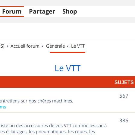
Forum
Partager
Shop
S)
Accueil forum
Générale
Le VTT
Le VTT
SUJETS
S
567
entretiens sur nos chères machines.
u
ums
j
S
386
tiste ou des accessoires de vos VTT comme les sac à
e
u
les éclairages, les pneumatiques, les roues, les