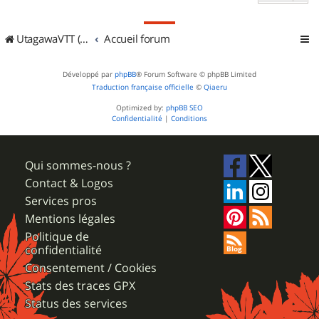
UtagawaVTT (Randos VTT et VTTAE avec traces GPS)
Accueil forum
Développé par
phpBB
® Forum Software © phpBB Limited
Traduction française officielle
©
Qiaeru
Optimized by:
phpBB SEO
Confidentialité
|
Conditions
Qui sommes-nous ?
Contact & Logos
Services pros
Mentions légales
Politique de
confidentialité
Consentement / Cookies
Stats des traces GPX
Status des services