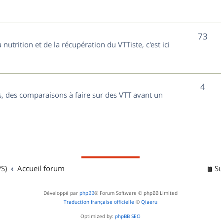
t
j
s
e
S
73
nutrition et de la récupération du VTTiste, c'est ici
t
u
s
j
S
4
e
, des comparaisons à faire sur des VTT avant un
u
t
j
s
e
t
S)
Accueil forum
S
s
Développé par
phpBB
® Forum Software © phpBB Limited
Traduction française officielle
©
Qiaeru
Optimized by:
phpBB SEO