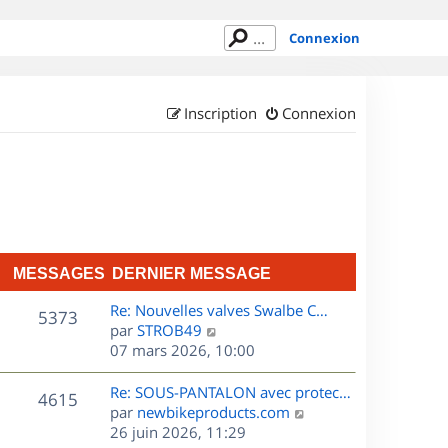
Connexion
Inscription
Connexion
MESSAGES
DERNIER MESSAGE
D
Re: Nouvelles valves Swalbe C…
M
5373
e
C
par
STROB49
r
o
07 mars 2026, 10:00
e
n
n
s
i
s
D
Re: SOUS-PANTALON avec protec…
M
4615
e
u
e
C
par
newbikeproducts.com
s
r
l
r
o
26 juin 2026, 11:29
e