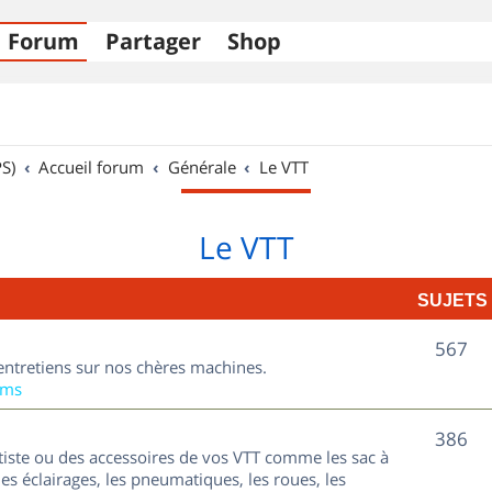
Forum
Partager
Shop
S)
Accueil forum
Générale
Le VTT
Le VTT
SUJETS
S
567
entretiens sur nos chères machines.
u
ums
j
S
386
tiste ou des accessoires de vos VTT comme les sac à
e
u
les éclairages, les pneumatiques, les roues, les