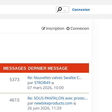
Connexion
Inscription
Connexion
MESSAGES
DERNIER MESSAGE
D
Re: Nouvelles valves Swalbe C…
M
5373
e
C
par
STROB49
r
o
07 mars 2026, 10:00
e
n
n
s
i
s
D
Re: SOUS-PANTALON avec protec…
M
4615
e
u
e
C
par
newbikeproducts.com
s
r
l
r
o
26 juin 2026, 11:29
e