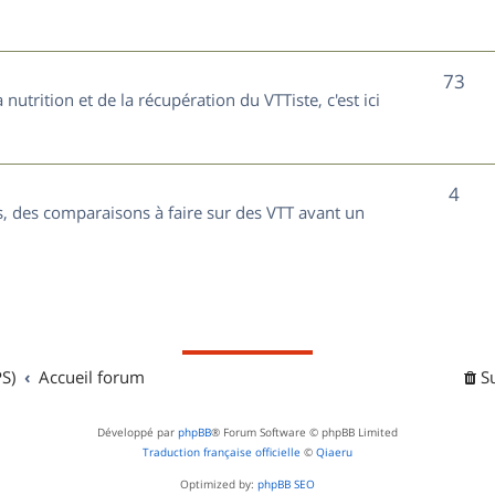
t
j
s
e
S
73
nutrition et de la récupération du VTTiste, c'est ici
t
u
s
j
S
4
e
, des comparaisons à faire sur des VTT avant un
u
t
j
s
e
t
S)
Accueil forum
S
s
Développé par
phpBB
® Forum Software © phpBB Limited
Traduction française officielle
©
Qiaeru
Optimized by:
phpBB SEO