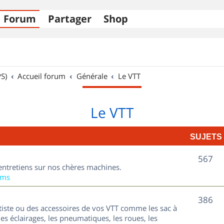
Forum
Partager
Shop
S)
Accueil forum
Générale
Le VTT
Le VTT
SUJETS
S
567
entretiens sur nos chères machines.
u
ums
j
S
386
tiste ou des accessoires de vos VTT comme les sac à
e
u
les éclairages, les pneumatiques, les roues, les