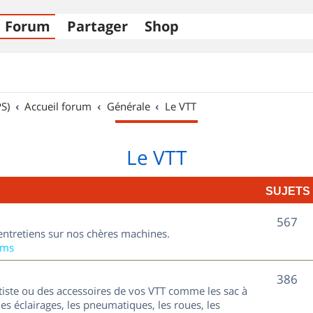
Forum
Partager
Shop
S)
Accueil forum
Générale
Le VTT
Le VTT
SUJETS
S
567
entretiens sur nos chères machines.
u
ums
j
S
386
tiste ou des accessoires de vos VTT comme les sac à
e
u
les éclairages, les pneumatiques, les roues, les