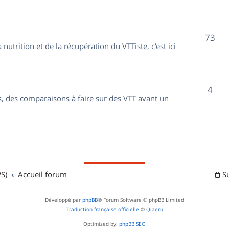
t
j
s
e
S
73
nutrition et de la récupération du VTTiste, c'est ici
t
u
s
j
S
4
e
, des comparaisons à faire sur des VTT avant un
u
t
j
s
e
t
S)
Accueil forum
S
s
Développé par
phpBB
® Forum Software © phpBB Limited
Traduction française officielle
©
Qiaeru
Optimized by:
phpBB SEO