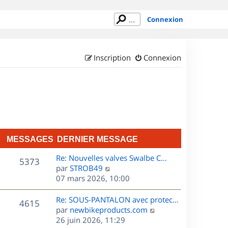
Connexion
Inscription
Connexion
MESSAGES
DERNIER MESSAGE
D
Re: Nouvelles valves Swalbe C…
M
5373
e
C
par
STROB49
r
o
07 mars 2026, 10:00
e
n
n
s
i
s
D
Re: SOUS-PANTALON avec protec…
M
4615
e
u
e
C
par
newbikeproducts.com
s
r
l
r
o
26 juin 2026, 11:29
e