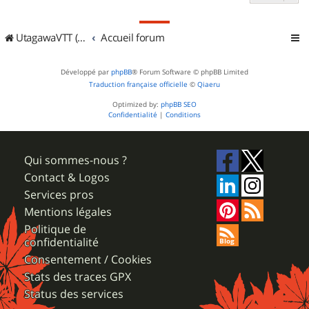
UtagawaVTT (Randos VTT et VTTAE avec traces GPS)
Accueil forum
Développé par
phpBB
® Forum Software © phpBB Limited
Traduction française officielle
©
Qiaeru
Optimized by:
phpBB SEO
Confidentialité
|
Conditions
Qui sommes-nous ?
Contact & Logos
Services pros
Mentions légales
Politique de
confidentialité
Consentement / Cookies
Stats des traces GPX
Status des services