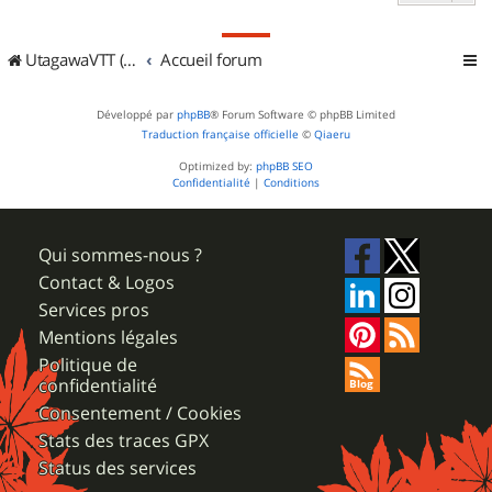
UtagawaVTT (Randos VTT et VTTAE avec traces GPS)
Accueil forum
Développé par
phpBB
® Forum Software © phpBB Limited
Traduction française officielle
©
Qiaeru
Optimized by:
phpBB SEO
Confidentialité
|
Conditions
Qui sommes-nous ?
Contact & Logos
Services pros
Mentions légales
Politique de
confidentialité
Consentement / Cookies
Stats des traces GPX
Status des services