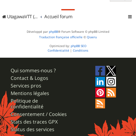
UtagawaVTT (Randos VTT et VTTAE avec traces GPS)
Accueil forum
Développé par
phpBB
® Forum Software © phpBB Limited
Traduction française officielle
©
Qiaeru
Optimized by:
phpBB SEO
Confidentialité
|
Conditions
Qui sommes-nous ?
Contact & Logos
Services pros
Mentions légales
Politique de
confidentialité
Consentement / Cookies
Stats des traces GPX
Status des services