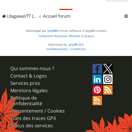
UtagawaVTT (Randos VTT et VTTAE avec traces GPS)
Accueil forum
Développé par
phpBB
® Forum Software © phpBB Limited
Traduction française officielle
©
Qiaeru
Optimized by:
phpBB SEO
Confidentialité
|
Conditions
Qui sommes-nous ?
Contact & Logos
Services pros
Mentions légales
Politique de
confidentialité
Consentement / Cookies
Stats des traces GPX
Status des services