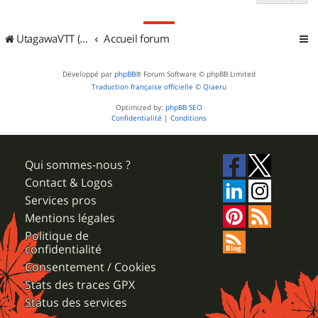
UtagawaVTT (Randos VTT et VTTAE avec traces GPS)
Accueil forum
Développé par
phpBB
® Forum Software © phpBB Limited
Traduction française officielle
©
Qiaeru
Optimized by:
phpBB SEO
Confidentialité
|
Conditions
Qui sommes-nous ?
Contact & Logos
Services pros
Mentions légales
Politique de
confidentialité
Consentement / Cookies
Stats des traces GPX
Status des services