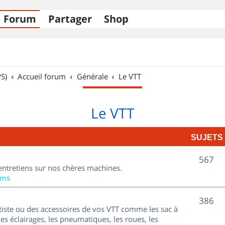
Forum
Partager
Shop
S)
Accueil forum
Générale
Le VTT
Le VTT
SUJETS
S
567
entretiens sur nos chères machines.
u
ums
j
S
386
tiste ou des accessoires de vos VTT comme les sac à
e
u
les éclairages, les pneumatiques, les roues, les