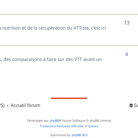
t
j
s
e
S
73
nutrition et de la récupération du VTTiste, c'est ici
t
u
s
j
S
4
e
, des comparaisons à faire sur des VTT avant un
u
t
j
s
e
t
S)
Accueil forum
S
s
Développé par
phpBB
® Forum Software © phpBB Limited
Traduction française officielle
©
Qiaeru
Optimized by:
phpBB SEO