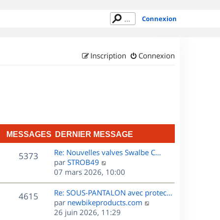
Connexion
Inscription
Connexion
MESSAGES
DERNIER MESSAGE
D
Re: Nouvelles valves Swalbe C…
M
5373
e
C
par
STROB49
r
o
07 mars 2026, 10:00
e
n
n
s
i
s
D
Re: SOUS-PANTALON avec protec…
M
4615
e
u
e
C
par
newbikeproducts.com
s
r
l
r
o
26 juin 2026, 11:29
e