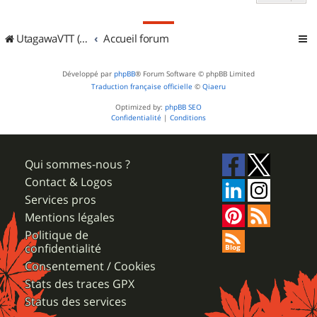
UtagawaVTT (Randos VTT et VTTAE avec traces GPS)
Accueil forum
Développé par
phpBB
® Forum Software © phpBB Limited
Traduction française officielle
©
Qiaeru
Optimized by:
phpBB SEO
Confidentialité
|
Conditions
Qui sommes-nous ?
Contact & Logos
Services pros
Mentions légales
Politique de
confidentialité
Consentement / Cookies
Stats des traces GPX
Status des services