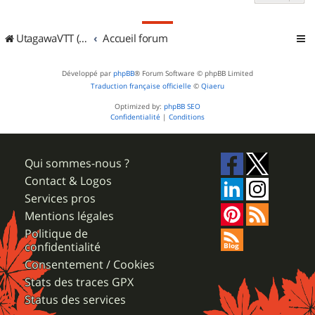
UtagawaVTT (Randos VTT et VTTAE avec traces GPS)
Accueil forum
Développé par
phpBB
® Forum Software © phpBB Limited
Traduction française officielle
©
Qiaeru
Optimized by:
phpBB SEO
Confidentialité
|
Conditions
Qui sommes-nous ?
Contact & Logos
Services pros
Mentions légales
Politique de
confidentialité
Consentement / Cookies
Stats des traces GPX
Status des services