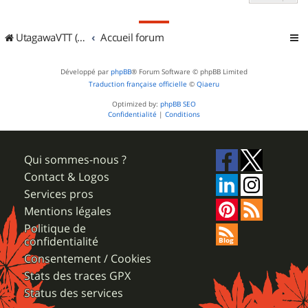
UtagawaVTT (Randos VTT et VTTAE avec traces GPS)
Accueil forum
Développé par
phpBB
® Forum Software © phpBB Limited
Traduction française officielle
©
Qiaeru
Optimized by:
phpBB SEO
Confidentialité
|
Conditions
Qui sommes-nous ?
Contact & Logos
Services pros
Mentions légales
Politique de
confidentialité
Consentement / Cookies
Stats des traces GPX
Status des services