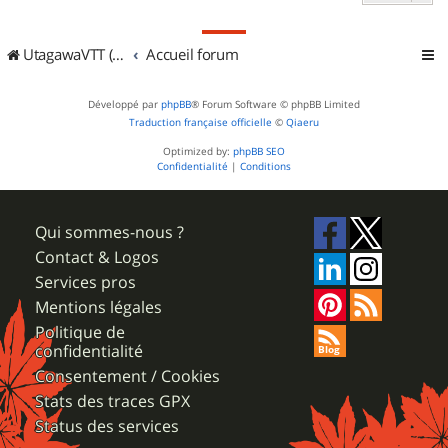
UtagawaVTT (Randos VTT et VTTAE avec traces GPS)
Accueil forum
Développé par
phpBB
® Forum Software © phpBB Limited
Traduction française officielle
©
Qiaeru
Optimized by:
phpBB SEO
Confidentialité
|
Conditions
Qui sommes-nous ?
Contact & Logos
Services pros
Mentions légales
Politique de
confidentialité
Consentement / Cookies
Stats des traces GPX
Status des services