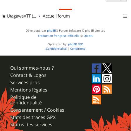
UtagawaVTT (Randos VTT et VTTAE avec traces GPS)
Accueil forum
Développé par
phpBB
® Forum Software © phpBB Limited
Traduction française officielle
©
Qiaeru
Optimized by:
phpBB SEO
Confidentialité
|
Conditions
Qui sommes-nous ?
Contact & Logos
Services pros
Mentions légales
Politique de
confidentialité
Consentement / Cookies
Stats des traces GPX
Status des services