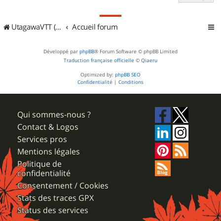
UtagawaVTT (Randos VTT et VTTAE avec traces GPS)
Accueil forum
Développé par
phpBB
® Forum Software © phpBB Limited
Traduction française officielle
©
Qiaeru
Optimized by:
phpBB SEO
Confidentialité
|
Conditions
Qui sommes-nous ?
Contact & Logos
Services pros
Mentions légales
Politique de
confidentialité
Consentement / Cookies
Stats des traces GPX
Status des services