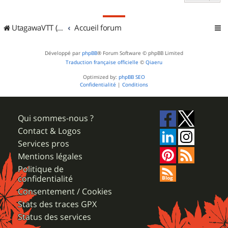
UtagawaVTT (Randos VTT et VTTAE avec traces GPS)
Accueil forum
Développé par
phpBB
® Forum Software © phpBB Limited
Traduction française officielle
©
Qiaeru
Optimized by:
phpBB SEO
Confidentialité
|
Conditions
Qui sommes-nous ?
Contact & Logos
Services pros
Mentions légales
Politique de
confidentialité
Consentement / Cookies
Stats des traces GPX
Status des services