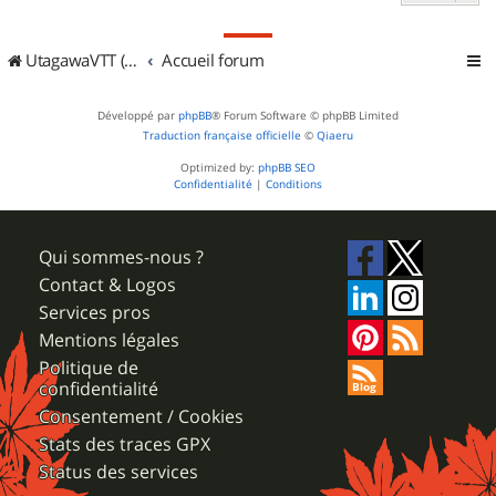
UtagawaVTT (Randos VTT et VTTAE avec traces GPS)
Accueil forum
Développé par
phpBB
® Forum Software © phpBB Limited
Traduction française officielle
©
Qiaeru
Optimized by:
phpBB SEO
Confidentialité
|
Conditions
Qui sommes-nous ?
Contact & Logos
Services pros
Mentions légales
Politique de
confidentialité
Consentement / Cookies
Stats des traces GPX
Status des services