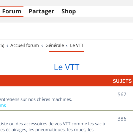
Forum
Partager
Shop
S)
Accueil forum
Générale
Le VTT
Le VTT
SUJETS
S
567
entretiens sur nos chères machines.
u
ums
j
S
386
tiste ou des accessoires de vos VTT comme les sac à
e
u
les éclairages, les pneumatiques, les roues, les