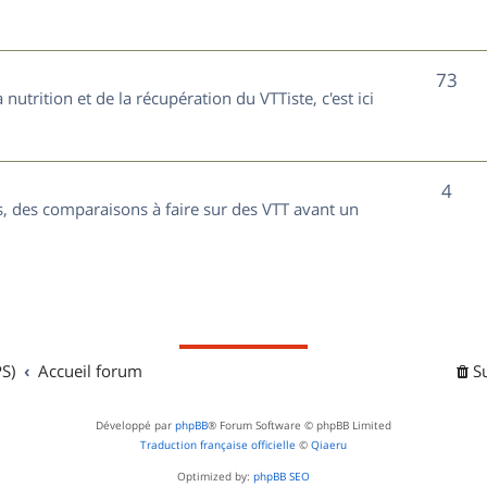
t
j
s
e
S
73
nutrition et de la récupération du VTTiste, c'est ici
t
u
s
j
S
4
e
, des comparaisons à faire sur des VTT avant un
u
t
j
s
e
t
S)
Accueil forum
S
s
Développé par
phpBB
® Forum Software © phpBB Limited
Traduction française officielle
©
Qiaeru
Optimized by:
phpBB SEO