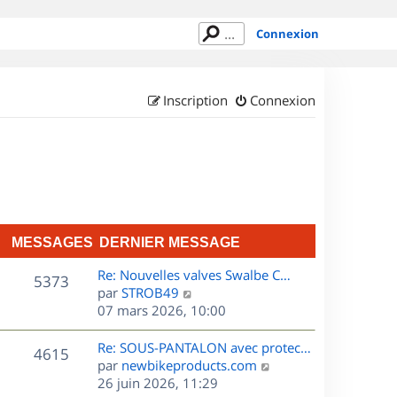
Connexion
Inscription
Connexion
MESSAGES
DERNIER MESSAGE
D
Re: Nouvelles valves Swalbe C…
M
5373
e
C
par
STROB49
r
o
07 mars 2026, 10:00
e
n
n
s
i
s
D
Re: SOUS-PANTALON avec protec…
M
4615
e
u
e
C
par
newbikeproducts.com
s
r
l
r
o
26 juin 2026, 11:29
e