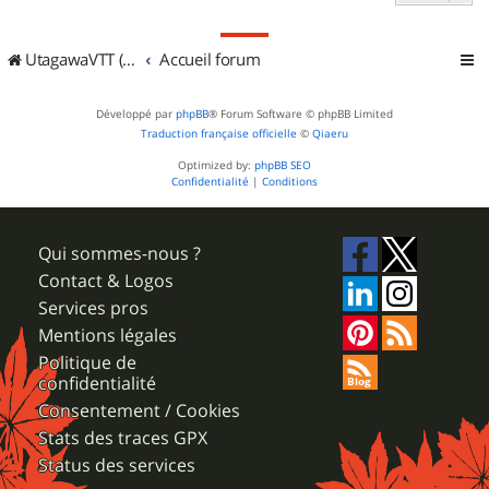
UtagawaVTT (Randos VTT et VTTAE avec traces GPS)
Accueil forum
Développé par
phpBB
® Forum Software © phpBB Limited
Traduction française officielle
©
Qiaeru
Optimized by:
phpBB SEO
Confidentialité
|
Conditions
Qui sommes-nous ?
Contact & Logos
Services pros
Mentions légales
Politique de
confidentialité
Consentement / Cookies
Stats des traces GPX
Status des services